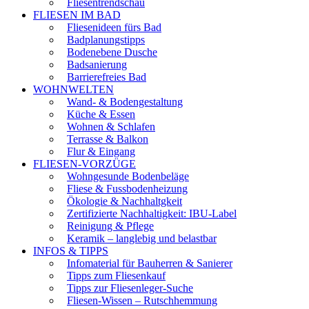
Fliesentrendschau
FLIESEN IM BAD
Fliesenideen fürs Bad
Badplanungstipps
Bodenebene Dusche
Badsanierung
Barrierefreies Bad
WOHNWELTEN
Wand- & Bodengestaltung
Küche & Essen
Wohnen & Schlafen
Terrasse & Balkon
Flur & Eingang
FLIESEN-VORZÜGE
Wohngesunde Bodenbeläge
Fliese & Fussbodenheizung
Ökologie & Nachhaltgkeit
Zertifizierte Nachhaltigkeit: IBU-Label
Reinigung & Pflege
Keramik – langlebig und belastbar
INFOS & TIPPS
Infomaterial für Bauherren & Sanierer
Tipps zum Fliesenkauf
Tipps zur Fliesenleger-Suche
Fliesen-Wissen – Rutschhemmung