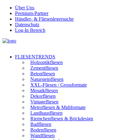
Über Uns
Premium-Partner
Händler- & Fliesenlegersuche
Datenschutz
Log-In Bereich
FLIESENTRENDS
Holzoptikfliesen
Zementfliesen
Betonfliesen
Natursteinfliesen
XXL-Fliesen / Grossformate
Mosaikfliesen
Dekorfliesen
Vintagefliesen
Metrofliesen & Midiformate
Landhausfliesen
Riemchenfliesen & Brickdesign
Badfliesen
Bodenfliesen
Wandfliesen