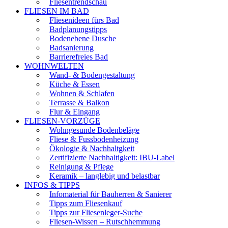
Fliesentrendschau
FLIESEN IM BAD
Fliesenideen fürs Bad
Badplanungstipps
Bodenebene Dusche
Badsanierung
Barrierefreies Bad
WOHNWELTEN
Wand- & Bodengestaltung
Küche & Essen
Wohnen & Schlafen
Terrasse & Balkon
Flur & Eingang
FLIESEN-VORZÜGE
Wohngesunde Bodenbeläge
Fliese & Fussbodenheizung
Ökologie & Nachhaltgkeit
Zertifizierte Nachhaltigkeit: IBU-Label
Reinigung & Pflege
Keramik – langlebig und belastbar
INFOS & TIPPS
Infomaterial für Bauherren & Sanierer
Tipps zum Fliesenkauf
Tipps zur Fliesenleger-Suche
Fliesen-Wissen – Rutschhemmung