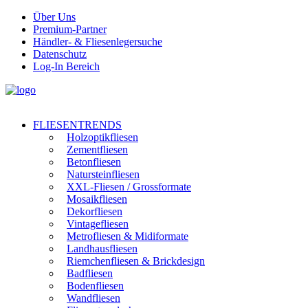
Über Uns
Premium-Partner
Händler- & Fliesenlegersuche
Datenschutz
Log-In Bereich
FLIESENTRENDS
Holzoptikfliesen
Zementfliesen
Betonfliesen
Natursteinfliesen
XXL-Fliesen / Grossformate
Mosaikfliesen
Dekorfliesen
Vintagefliesen
Metrofliesen & Midiformate
Landhausfliesen
Riemchenfliesen & Brickdesign
Badfliesen
Bodenfliesen
Wandfliesen