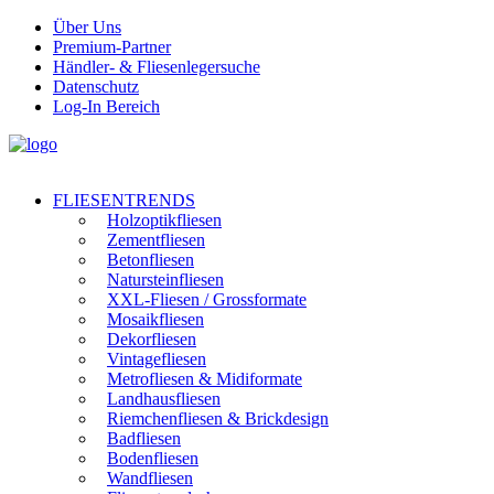
Über Uns
Premium-Partner
Händler- & Fliesenlegersuche
Datenschutz
Log-In Bereich
FLIESENTRENDS
Holzoptikfliesen
Zementfliesen
Betonfliesen
Natursteinfliesen
XXL-Fliesen / Grossformate
Mosaikfliesen
Dekorfliesen
Vintagefliesen
Metrofliesen & Midiformate
Landhausfliesen
Riemchenfliesen & Brickdesign
Badfliesen
Bodenfliesen
Wandfliesen