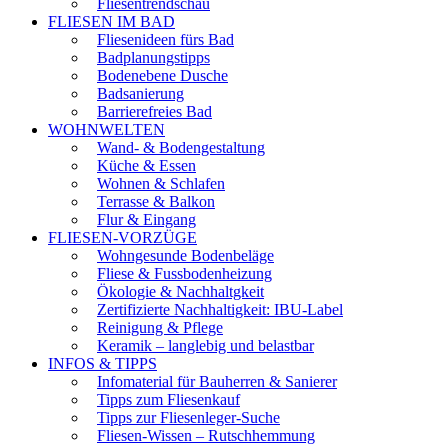
Fliesentrendschau
FLIESEN IM BAD
Fliesenideen fürs Bad
Badplanungstipps
Bodenebene Dusche
Badsanierung
Barrierefreies Bad
WOHNWELTEN
Wand- & Bodengestaltung
Küche & Essen
Wohnen & Schlafen
Terrasse & Balkon
Flur & Eingang
FLIESEN-VORZÜGE
Wohngesunde Bodenbeläge
Fliese & Fussbodenheizung
Ökologie & Nachhaltgkeit
Zertifizierte Nachhaltigkeit: IBU-Label
Reinigung & Pflege
Keramik – langlebig und belastbar
INFOS & TIPPS
Infomaterial für Bauherren & Sanierer
Tipps zum Fliesenkauf
Tipps zur Fliesenleger-Suche
Fliesen-Wissen – Rutschhemmung