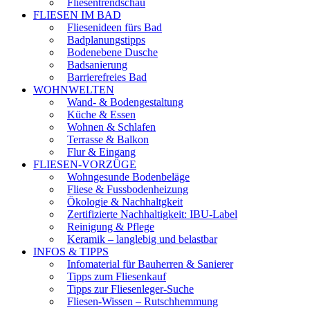
Fliesentrendschau
FLIESEN IM BAD
Fliesenideen fürs Bad
Badplanungstipps
Bodenebene Dusche
Badsanierung
Barrierefreies Bad
WOHNWELTEN
Wand- & Bodengestaltung
Küche & Essen
Wohnen & Schlafen
Terrasse & Balkon
Flur & Eingang
FLIESEN-VORZÜGE
Wohngesunde Bodenbeläge
Fliese & Fussbodenheizung
Ökologie & Nachhaltgkeit
Zertifizierte Nachhaltigkeit: IBU-Label
Reinigung & Pflege
Keramik – langlebig und belastbar
INFOS & TIPPS
Infomaterial für Bauherren & Sanierer
Tipps zum Fliesenkauf
Tipps zur Fliesenleger-Suche
Fliesen-Wissen – Rutschhemmung