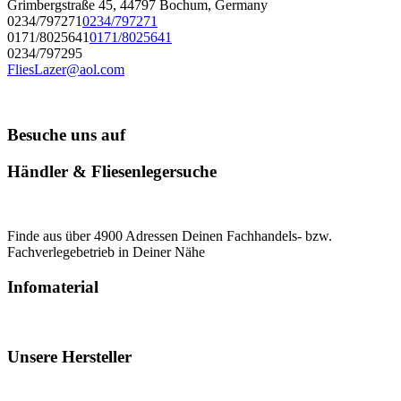
Grimbergstraße 45, 44797 Bochum, Germany
0234/797271
0234/797271
0171/8025641
0171/8025641
0234/797295
FliesLazer@aol.com
Besuche uns auf
Händler & Fliesenlegersuche
Finde aus über 4900 Adressen Deinen Fachhandels- bzw.
Fachverlegebetrieb in Deiner Nähe
Infomaterial
Unsere Hersteller