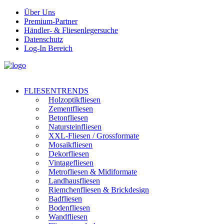
Über Uns
Premium-Partner
Händler- & Fliesenlegersuche
Datenschutz
Log-In Bereich
FLIESENTRENDS
Holzoptikfliesen
Zementfliesen
Betonfliesen
Natursteinfliesen
XXL-Fliesen / Grossformate
Mosaikfliesen
Dekorfliesen
Vintagefliesen
Metrofliesen & Midiformate
Landhausfliesen
Riemchenfliesen & Brickdesign
Badfliesen
Bodenfliesen
Wandfliesen