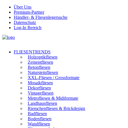
Über Uns
Premium-Partner
Händler- & Fliesenlegersuche
Datenschutz
Log-In Bereich
FLIESENTRENDS
Holzoptikfliesen
Zementfliesen
Betonfliesen
Natursteinfliesen
XXL-Fliesen / Grossformate
Mosaikfliesen
Dekorfliesen
Vintagefliesen
Metrofliesen & Midiformate
Landhausfliesen
Riemchenfliesen & Brickdesign
Badfliesen
Bodenfliesen
Wandfliesen