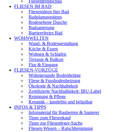
Fliesentrendschau
FLIESEN IM BAD
Fliesenideen fürs Bad
Badplanungstipps
Bodenebene Dusche
Badsanierung
Barrierefreies Bad
WOHNWELTEN
Wand- & Bodengestaltung
Küche & Essen
Wohnen & Schlafen
Terrasse & Balkon
Flur & Eingang
FLIESEN-VORZÜGE
Wohngesunde Bodenbeläge
Fliese & Fussbodenheizung
Ökologie & Nachhaltgkeit
Zertifizierte Nachhaltigkeit: IBU-Label
Reinigung & Pflege
Keramik – langlebig und belastbar
INFOS & TIPPS
Infomaterial für Bauherren & Sanierer
Tipps zum Fliesenkauf
Tipps zur Fliesenleger-Suche
Fliesen-Wissen – Rutschhemmung