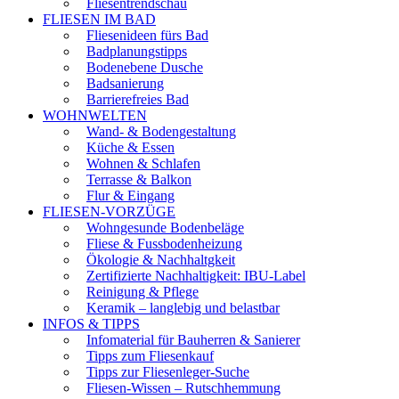
Fliesentrendschau
FLIESEN IM BAD
Fliesenideen fürs Bad
Badplanungstipps
Bodenebene Dusche
Badsanierung
Barrierefreies Bad
WOHNWELTEN
Wand- & Bodengestaltung
Küche & Essen
Wohnen & Schlafen
Terrasse & Balkon
Flur & Eingang
FLIESEN-VORZÜGE
Wohngesunde Bodenbeläge
Fliese & Fussbodenheizung
Ökologie & Nachhaltgkeit
Zertifizierte Nachhaltigkeit: IBU-Label
Reinigung & Pflege
Keramik – langlebig und belastbar
INFOS & TIPPS
Infomaterial für Bauherren & Sanierer
Tipps zum Fliesenkauf
Tipps zur Fliesenleger-Suche
Fliesen-Wissen – Rutschhemmung