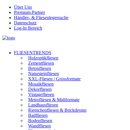
Über Uns
Premium-Partner
Händler- & Fliesenlegersuche
Datenschutz
Log-In Bereich
FLIESENTRENDS
Holzoptikfliesen
Zementfliesen
Betonfliesen
Natursteinfliesen
XXL-Fliesen / Grossformate
Mosaikfliesen
Dekorfliesen
Vintagefliesen
Metrofliesen & Midiformate
Landhausfliesen
Riemchenfliesen & Brickdesign
Badfliesen
Bodenfliesen
Wandfliesen