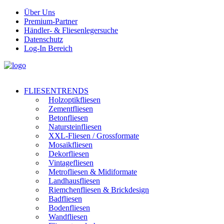
Über Uns
Premium-Partner
Händler- & Fliesenlegersuche
Datenschutz
Log-In Bereich
FLIESENTRENDS
Holzoptikfliesen
Zementfliesen
Betonfliesen
Natursteinfliesen
XXL-Fliesen / Grossformate
Mosaikfliesen
Dekorfliesen
Vintagefliesen
Metrofliesen & Midiformate
Landhausfliesen
Riemchenfliesen & Brickdesign
Badfliesen
Bodenfliesen
Wandfliesen