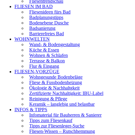
Fliesentrendschau
FLIESEN IM BAD
Fliesenideen fürs Bad
Badplanungstipps
Bodenebene Dusche
Badsanierung
Barrierefreies Bad
WOHNWELTEN
Wand- & Bodengestaltung
Küche & Essen
Wohnen & Schlafen
Terrasse & Balkon
Flur & Eingang
FLIESEN-VORZÜGE
Wohngesunde Bodenbeläge
Fliese & Fussbodenheizung
Ökologie & Nachhaltgkeit
Zertifizierte Nachhaltigkeit: IBU-Label
Reinigung & Pflege
Keramik – langlebig und belastbar
INFOS & TIPPS
Infomaterial für Bauherren & Sanierer
Tipps zum Fliesenkauf
Tipps zur Fliesenleger-Suche
Fliesen-Wissen – Rutschhemmung