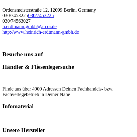
Ordensmeisterstraße 12, 12099 Berlin, Germany
030/7453225
030/7453225
030/74563027
h.erdtmann-gmbh@arcor.de
http://www.heinrich-erdtmann-gmbh.de
Besuche uns auf
Händler & Fliesenlegersuche
Finde aus über 4900 Adressen Deinen Fachhandels- bzw.
Fachverlegebetrieb in Deiner Nähe
Infomaterial
Unsere Hersteller