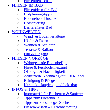
Fliesentrendschau
FLIESEN IM BAD
Fliesenideen fürs Bad
Badplanungstipps
Bodenebene Dusche
Badsanierung
Barrierefreies Bad
WOHNWELTEN
Wand- & Bodengestaltung
Küche & Essen
Wohnen & Schlafen
Terrasse & Balkon
Flur & Eingang
FLIESEN-VORZÜGE
Wohngesunde Bodenbeläge
Fliese & Fussbodenheizung
Ökologie & Nachhaltgkeit
Zertifizierte Nachhaltigkeit: IBU-Label
Reinigung & Pflege
Keramik – langlebig und belastbar
INFOS & TIPPS
Infomaterial für Bauherren & Sanierer
Tipps zum Fliesenkauf
Tipps zur Fliesenleger-Suche
Fliesen-Wissen – Rutschhemmung