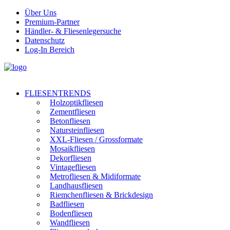
Über Uns
Premium-Partner
Händler- & Fliesenlegersuche
Datenschutz
Log-In Bereich
FLIESENTRENDS
Holzoptikfliesen
Zementfliesen
Betonfliesen
Natursteinfliesen
XXL-Fliesen / Grossformate
Mosaikfliesen
Dekorfliesen
Vintagefliesen
Metrofliesen & Midiformate
Landhausfliesen
Riemchenfliesen & Brickdesign
Badfliesen
Bodenfliesen
Wandfliesen