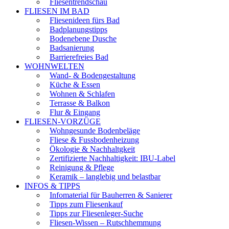
Fliesentrendschau
FLIESEN IM BAD
Fliesenideen fürs Bad
Badplanungstipps
Bodenebene Dusche
Badsanierung
Barrierefreies Bad
WOHNWELTEN
Wand- & Bodengestaltung
Küche & Essen
Wohnen & Schlafen
Terrasse & Balkon
Flur & Eingang
FLIESEN-VORZÜGE
Wohngesunde Bodenbeläge
Fliese & Fussbodenheizung
Ökologie & Nachhaltgkeit
Zertifizierte Nachhaltigkeit: IBU-Label
Reinigung & Pflege
Keramik – langlebig und belastbar
INFOS & TIPPS
Infomaterial für Bauherren & Sanierer
Tipps zum Fliesenkauf
Tipps zur Fliesenleger-Suche
Fliesen-Wissen – Rutschhemmung