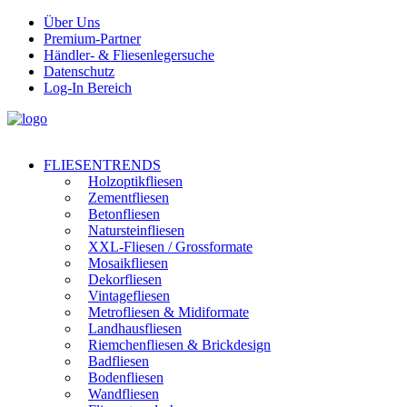
Über Uns
Premium-Partner
Händler- & Fliesenlegersuche
Datenschutz
Log-In Bereich
FLIESENTRENDS
Holzoptikfliesen
Zementfliesen
Betonfliesen
Natursteinfliesen
XXL-Fliesen / Grossformate
Mosaikfliesen
Dekorfliesen
Vintagefliesen
Metrofliesen & Midiformate
Landhausfliesen
Riemchenfliesen & Brickdesign
Badfliesen
Bodenfliesen
Wandfliesen