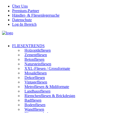
Über Uns
Premium-Partner
Händler- & Fliesenlegersuche
Datenschutz
Log-In Bereich
FLIESENTRENDS
Holzoptikfliesen
Zementfliesen
Betonfliesen
Natursteinfliesen
XXL-Fliesen / Grossformate
Mosaikfliesen
Dekorfliesen
Vintagefliesen
Metrofliesen & Midiformate
Landhausfliesen
Riemchenfliesen & Brickdesign
Badfliesen
Bodenfliesen
Wandfliesen