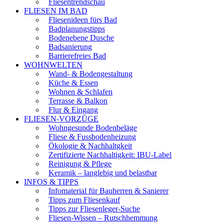
Fliesentrendschau
FLIESEN IM BAD
Fliesenideen fürs Bad
Badplanungstipps
Bodenebene Dusche
Badsanierung
Barrierefreies Bad
WOHNWELTEN
Wand- & Bodengestaltung
Küche & Essen
Wohnen & Schlafen
Terrasse & Balkon
Flur & Eingang
FLIESEN-VORZÜGE
Wohngesunde Bodenbeläge
Fliese & Fussbodenheizung
Ökologie & Nachhaltgkeit
Zertifizierte Nachhaltigkeit: IBU-Label
Reinigung & Pflege
Keramik – langlebig und belastbar
INFOS & TIPPS
Infomaterial für Bauherren & Sanierer
Tipps zum Fliesenkauf
Tipps zur Fliesenleger-Suche
Fliesen-Wissen – Rutschhemmung