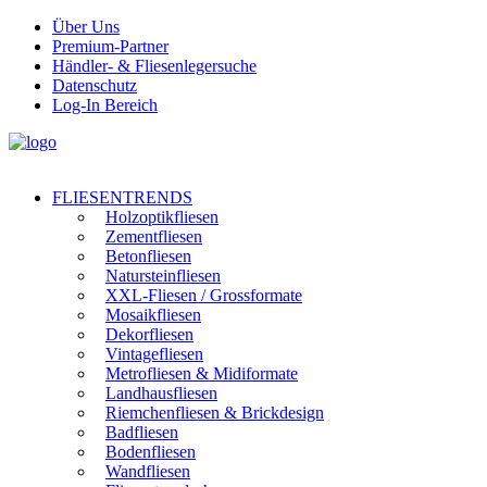
Über Uns
Premium-Partner
Händler- & Fliesenlegersuche
Datenschutz
Log-In Bereich
FLIESENTRENDS
Holzoptikfliesen
Zementfliesen
Betonfliesen
Natursteinfliesen
XXL-Fliesen / Grossformate
Mosaikfliesen
Dekorfliesen
Vintagefliesen
Metrofliesen & Midiformate
Landhausfliesen
Riemchenfliesen & Brickdesign
Badfliesen
Bodenfliesen
Wandfliesen