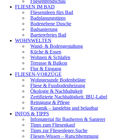
Fliesentrendschau
FLIESEN IM BAD
Fliesenideen fürs Bad
Badplanungstipps
Bodenebene Dusche
Badsanierung
Barrierefreies Bad
WOHNWELTEN
Wand- & Bodengestaltung
Küche & Essen
Wohnen & Schlafen
Terrasse & Balkon
Flur & Eingang
FLIESEN-VORZÜGE
Wohngesunde Bodenbeläge
Fliese & Fussbodenheizung
Ökologie & Nachhaltgkeit
Zertifizierte Nachhaltigkeit: IBU-Label
Reinigung & Pflege
Keramik – langlebig und belastbar
INFOS & TIPPS
Infomaterial für Bauherren & Sanierer
Tipps zum Fliesenkauf
Tipps zur Fliesenleger-Suche
Fliesen-Wissen – Rutschhemmung