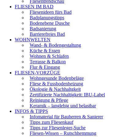
Fliesentrendschau
FLIESEN IM BAD
Fliesenideen fürs Bad
Badplanungstipps
Bodenebene Dusche
Badsanierung
Barrierefreies Bad
WOHNWELTEN
Wand- & Bodengestaltung
Küche & Essen
Wohnen & Schlafen
Terrasse & Balkon
Flur & Eingang
FLIESEN-VORZÜGE
Wohngesunde Bodenbeläge
Fliese & Fussbodenheizung
Ökologie & Nachhaltgkeit
Zertifizierte Nachhaltigkeit: IBU-Label
Reinigung & Pflege
Keramik – langlebig und belastbar
INFOS & TIPPS
Infomaterial für Bauherren & Sanierer
Tipps zum Fliesenkauf
Tipps zur Fliesenleger-Suche
Fliesen-Wissen – Rutschhemmung