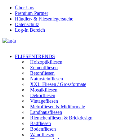
Über Uns
Premium-Partner
Händler- & Fliesenlegersuche
Datenschutz
Log-In Bereich
FLIESENTRENDS
Holzoptikfliesen
Zementfliesen
Betonfliesen
Natursteinfliesen
XXL-Fliesen / Grossformate
Mosaikfliesen
Dekorfliesen
Vintagefliesen
Metrofliesen & Midiformate
Landhausfliesen
Riemchenfliesen & Brickdesign
Badfliesen
Bodenfliesen
Wandfliesen