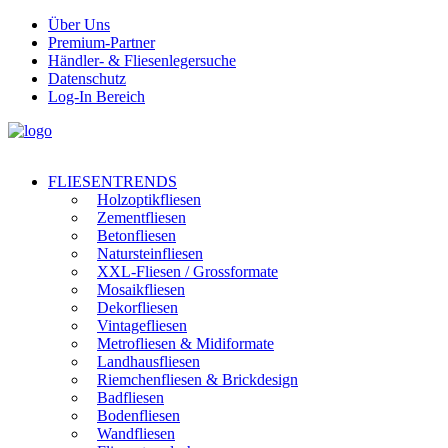
Über Uns
Premium-Partner
Händler- & Fliesenlegersuche
Datenschutz
Log-In Bereich
FLIESENTRENDS
Holzoptikfliesen
Zementfliesen
Betonfliesen
Natursteinfliesen
XXL-Fliesen / Grossformate
Mosaikfliesen
Dekorfliesen
Vintagefliesen
Metrofliesen & Midiformate
Landhausfliesen
Riemchenfliesen & Brickdesign
Badfliesen
Bodenfliesen
Wandfliesen