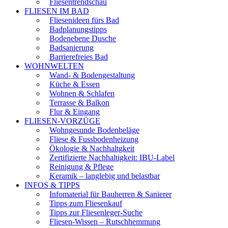
Fliesentrendschau
FLIESEN IM BAD
Fliesenideen fürs Bad
Badplanungstipps
Bodenebene Dusche
Badsanierung
Barrierefreies Bad
WOHNWELTEN
Wand- & Bodengestaltung
Küche & Essen
Wohnen & Schlafen
Terrasse & Balkon
Flur & Eingang
FLIESEN-VORZÜGE
Wohngesunde Bodenbeläge
Fliese & Fussbodenheizung
Ökologie & Nachhaltgkeit
Zertifizierte Nachhaltigkeit: IBU-Label
Reinigung & Pflege
Keramik – langlebig und belastbar
INFOS & TIPPS
Infomaterial für Bauherren & Sanierer
Tipps zum Fliesenkauf
Tipps zur Fliesenleger-Suche
Fliesen-Wissen – Rutschhemmung