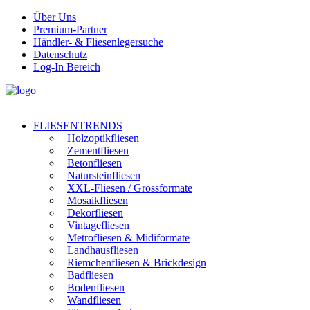
Über Uns
Premium-Partner
Händler- & Fliesenlegersuche
Datenschutz
Log-In Bereich
FLIESENTRENDS
Holzoptikfliesen
Zementfliesen
Betonfliesen
Natursteinfliesen
XXL-Fliesen / Grossformate
Mosaikfliesen
Dekorfliesen
Vintagefliesen
Metrofliesen & Midiformate
Landhausfliesen
Riemchenfliesen & Brickdesign
Badfliesen
Bodenfliesen
Wandfliesen