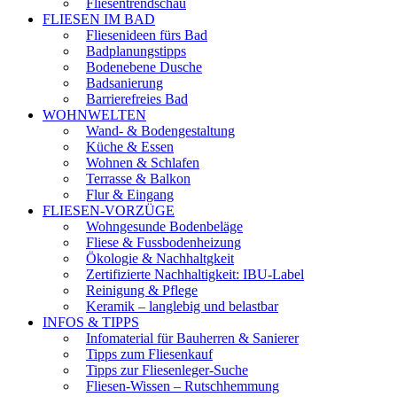
Fliesentrendschau
FLIESEN IM BAD
Fliesenideen fürs Bad
Badplanungstipps
Bodenebene Dusche
Badsanierung
Barrierefreies Bad
WOHNWELTEN
Wand- & Bodengestaltung
Küche & Essen
Wohnen & Schlafen
Terrasse & Balkon
Flur & Eingang
FLIESEN-VORZÜGE
Wohngesunde Bodenbeläge
Fliese & Fussbodenheizung
Ökologie & Nachhaltgkeit
Zertifizierte Nachhaltigkeit: IBU-Label
Reinigung & Pflege
Keramik – langlebig und belastbar
INFOS & TIPPS
Infomaterial für Bauherren & Sanierer
Tipps zum Fliesenkauf
Tipps zur Fliesenleger-Suche
Fliesen-Wissen – Rutschhemmung