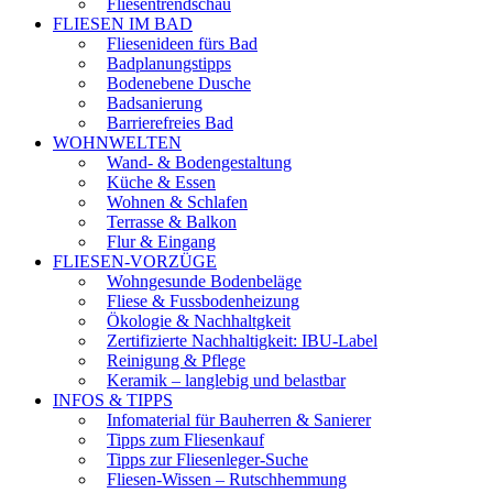
Fliesentrendschau
FLIESEN IM BAD
Fliesenideen fürs Bad
Badplanungstipps
Bodenebene Dusche
Badsanierung
Barrierefreies Bad
WOHNWELTEN
Wand- & Bodengestaltung
Küche & Essen
Wohnen & Schlafen
Terrasse & Balkon
Flur & Eingang
FLIESEN-VORZÜGE
Wohngesunde Bodenbeläge
Fliese & Fussbodenheizung
Ökologie & Nachhaltgkeit
Zertifizierte Nachhaltigkeit: IBU-Label
Reinigung & Pflege
Keramik – langlebig und belastbar
INFOS & TIPPS
Infomaterial für Bauherren & Sanierer
Tipps zum Fliesenkauf
Tipps zur Fliesenleger-Suche
Fliesen-Wissen – Rutschhemmung