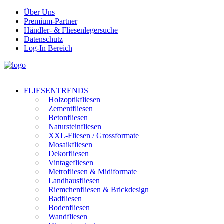
Über Uns
Premium-Partner
Händler- & Fliesenlegersuche
Datenschutz
Log-In Bereich
FLIESENTRENDS
Holzoptikfliesen
Zementfliesen
Betonfliesen
Natursteinfliesen
XXL-Fliesen / Grossformate
Mosaikfliesen
Dekorfliesen
Vintagefliesen
Metrofliesen & Midiformate
Landhausfliesen
Riemchenfliesen & Brickdesign
Badfliesen
Bodenfliesen
Wandfliesen