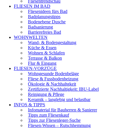
Fliesentrendschau
FLIESEN IM BAD
Fliesenideen fürs Bad
Badplanungstipps
Bodenebene Dusche
Badsanierung
Barrierefreies Bad
WOHNWELTEN
Wand- & Bodengestaltung
Küche & Essen
Wohnen & Schlafen
Terrasse & Balkon
Flur & Eingang
FLIESEN-VORZÜGE
Wohngesunde Bodenbeläge
Fliese & Fussbodenheizung
Ökologie & Nachhaltgkeit
Zertifizierte Nachhaltigkeit: IBU-Label
Reinigung & Pflege
Keramik – langlebig und belastbar
INFOS & TIPPS
Infomaterial für Bauherren & Sanierer
Tipps zum Fliesenkauf
Tipps zur Fliesenleger-Suche
Fliesen-Wissen – Rutschhemmung