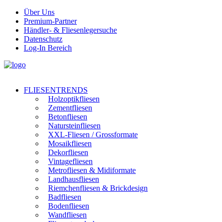
Über Uns
Premium-Partner
Händler- & Fliesenlegersuche
Datenschutz
Log-In Bereich
FLIESENTRENDS
Holzoptikfliesen
Zementfliesen
Betonfliesen
Natursteinfliesen
XXL-Fliesen / Grossformate
Mosaikfliesen
Dekorfliesen
Vintagefliesen
Metrofliesen & Midiformate
Landhausfliesen
Riemchenfliesen & Brickdesign
Badfliesen
Bodenfliesen
Wandfliesen