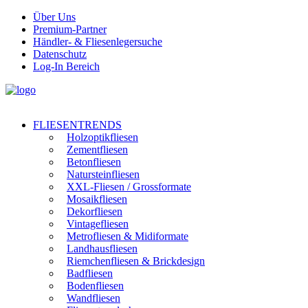
Über Uns
Premium-Partner
Händler- & Fliesenlegersuche
Datenschutz
Log-In Bereich
FLIESENTRENDS
Holzoptikfliesen
Zementfliesen
Betonfliesen
Natursteinfliesen
XXL-Fliesen / Grossformate
Mosaikfliesen
Dekorfliesen
Vintagefliesen
Metrofliesen & Midiformate
Landhausfliesen
Riemchenfliesen & Brickdesign
Badfliesen
Bodenfliesen
Wandfliesen