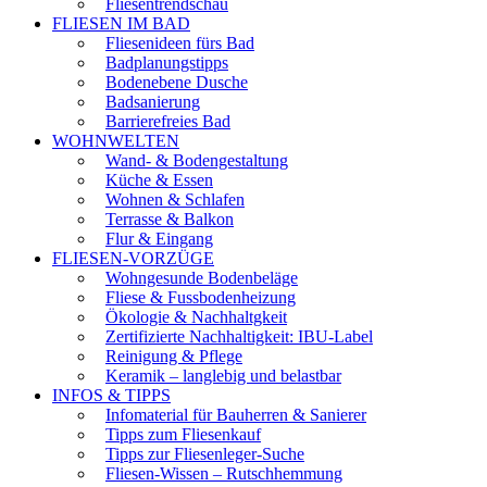
Fliesentrendschau
FLIESEN IM BAD
Fliesenideen fürs Bad
Badplanungstipps
Bodenebene Dusche
Badsanierung
Barrierefreies Bad
WOHNWELTEN
Wand- & Bodengestaltung
Küche & Essen
Wohnen & Schlafen
Terrasse & Balkon
Flur & Eingang
FLIESEN-VORZÜGE
Wohngesunde Bodenbeläge
Fliese & Fussbodenheizung
Ökologie & Nachhaltgkeit
Zertifizierte Nachhaltigkeit: IBU-Label
Reinigung & Pflege
Keramik – langlebig und belastbar
INFOS & TIPPS
Infomaterial für Bauherren & Sanierer
Tipps zum Fliesenkauf
Tipps zur Fliesenleger-Suche
Fliesen-Wissen – Rutschhemmung