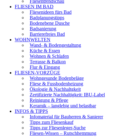
Fliesentrendschau
FLIESEN IM BAD
Fliesenideen fürs Bad
Badplanungstipps
Bodenebene Dusche
Badsanierung
Barrierefreies Bad
WOHNWELTEN
Wand- & Bodengestaltung
Küche & Essen
Wohnen & Schlafen
Terrasse & Balkon
Flur & Eingang
FLIESEN-VORZÜGE
Wohngesunde Bodenbeläge
Fliese & Fussbodenheizung
Ökologie & Nachhaltgkeit
Zertifizierte Nachhaltigkeit: IBU-Label
Reinigung & Pflege
Keramik – langlebig und belastbar
INFOS & TIPPS
Infomaterial für Bauherren & Sanierer
Tipps zum Fliesenkauf
Tipps zur Fliesenleger-Suche
Fliesen-Wissen – Rutschhemmung