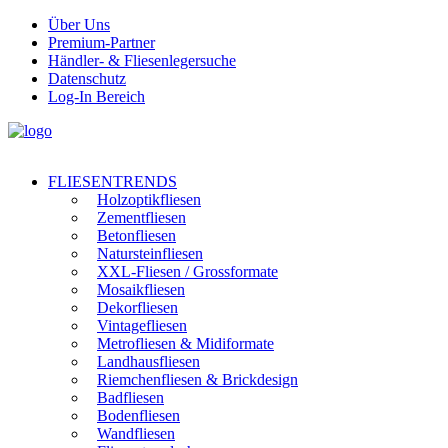
Über Uns
Premium-Partner
Händler- & Fliesenlegersuche
Datenschutz
Log-In Bereich
FLIESENTRENDS
Holzoptikfliesen
Zementfliesen
Betonfliesen
Natursteinfliesen
XXL-Fliesen / Grossformate
Mosaikfliesen
Dekorfliesen
Vintagefliesen
Metrofliesen & Midiformate
Landhausfliesen
Riemchenfliesen & Brickdesign
Badfliesen
Bodenfliesen
Wandfliesen