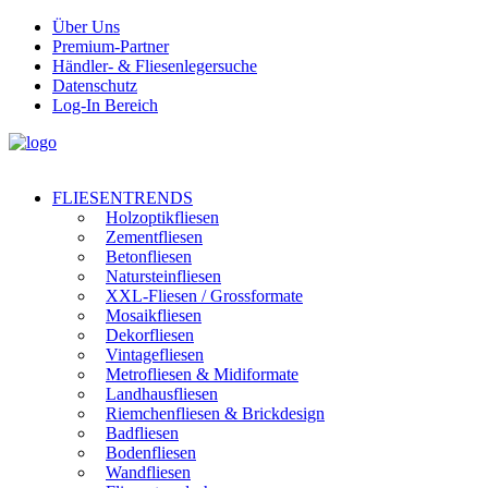
Über Uns
Premium-Partner
Händler- & Fliesenlegersuche
Datenschutz
Log-In Bereich
FLIESENTRENDS
Holzoptikfliesen
Zementfliesen
Betonfliesen
Natursteinfliesen
XXL-Fliesen / Grossformate
Mosaikfliesen
Dekorfliesen
Vintagefliesen
Metrofliesen & Midiformate
Landhausfliesen
Riemchenfliesen & Brickdesign
Badfliesen
Bodenfliesen
Wandfliesen