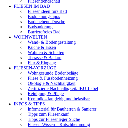
Fliesentrendschau
FLIESEN IM BAD
Fliesenideen fürs Bad
Badplanungstipps
Bodenebene Dusche
Badsanierung
Barrierefreies Bad
WOHNWELTEN
Wand- & Bodengestaltung
Küche & Essen
Wohnen & Schlafen
Terrasse & Balkon
Flur & Eingang
FLIESEN-VORZÜGE
Wohngesunde Bodenbeläge
Fliese & Fussbodenheizung
Ökologie & Nachhaltgkeit
Zertifizierte Nachhaltigkeit: IBU-Label
Reinigung & Pflege
Keramik – langlebig und belastbar
INFOS & TIPPS
Infomaterial für Bauherren & Sanierer
Tipps zum Fliesenkauf
Tipps zur Fliesenleger-Suche
Fliesen-Wissen – Rutschhemmung