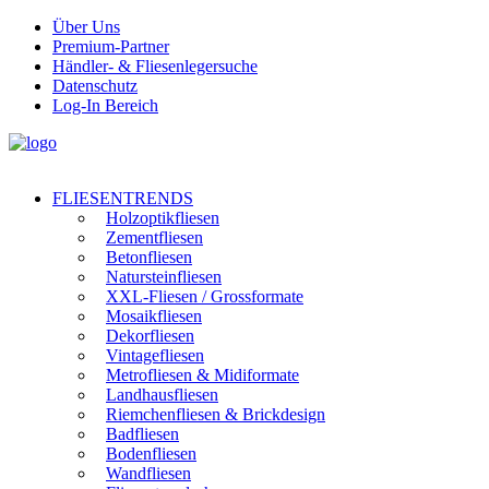
Über Uns
Premium-Partner
Händler- & Fliesenlegersuche
Datenschutz
Log-In Bereich
FLIESENTRENDS
Holzoptikfliesen
Zementfliesen
Betonfliesen
Natursteinfliesen
XXL-Fliesen / Grossformate
Mosaikfliesen
Dekorfliesen
Vintagefliesen
Metrofliesen & Midiformate
Landhausfliesen
Riemchenfliesen & Brickdesign
Badfliesen
Bodenfliesen
Wandfliesen