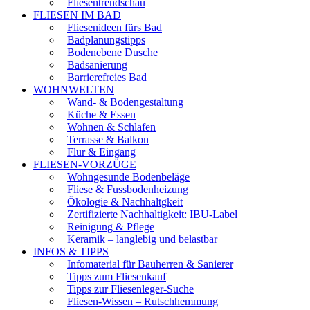
Fliesentrendschau
FLIESEN IM BAD
Fliesenideen fürs Bad
Badplanungstipps
Bodenebene Dusche
Badsanierung
Barrierefreies Bad
WOHNWELTEN
Wand- & Bodengestaltung
Küche & Essen
Wohnen & Schlafen
Terrasse & Balkon
Flur & Eingang
FLIESEN-VORZÜGE
Wohngesunde Bodenbeläge
Fliese & Fussbodenheizung
Ökologie & Nachhaltgkeit
Zertifizierte Nachhaltigkeit: IBU-Label
Reinigung & Pflege
Keramik – langlebig und belastbar
INFOS & TIPPS
Infomaterial für Bauherren & Sanierer
Tipps zum Fliesenkauf
Tipps zur Fliesenleger-Suche
Fliesen-Wissen – Rutschhemmung