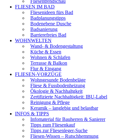
Fliesentrendschau
FLIESEN IM BAD
Fliesenideen fürs Bad
Badplanungstipps
Bodenebene Dusche
Badsanierung
Barrierefreies Bad
WOHNWELTEN
Wand- & Bodengestaltung
Küche & Essen
Wohnen & Schlafen
Terrasse & Balkon
Flur & Eingang
FLIESEN-VORZÜGE
Wohngesunde Bodenbeläge
Fliese & Fussbodenheizung
Ökologie & Nachhaltgkeit
Zertifizierte Nachhaltigkeit: IBU-Label
Reinigung & Pflege
Keramik – langlebig und belastbar
INFOS & TIPPS
Infomaterial für Bauherren & Sanierer
Tipps zum Fliesenkauf
Tipps zur Fliesenleger-Suche
Fliesen-Wissen – Rutschhemmung