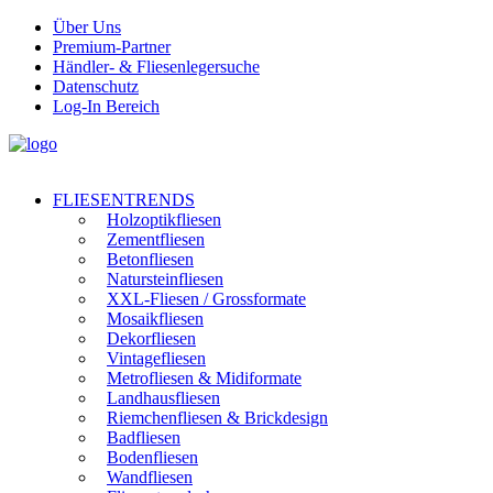
Über Uns
Premium-Partner
Händler- & Fliesenlegersuche
Datenschutz
Log-In Bereich
FLIESENTRENDS
Holzoptikfliesen
Zementfliesen
Betonfliesen
Natursteinfliesen
XXL-Fliesen / Grossformate
Mosaikfliesen
Dekorfliesen
Vintagefliesen
Metrofliesen & Midiformate
Landhausfliesen
Riemchenfliesen & Brickdesign
Badfliesen
Bodenfliesen
Wandfliesen