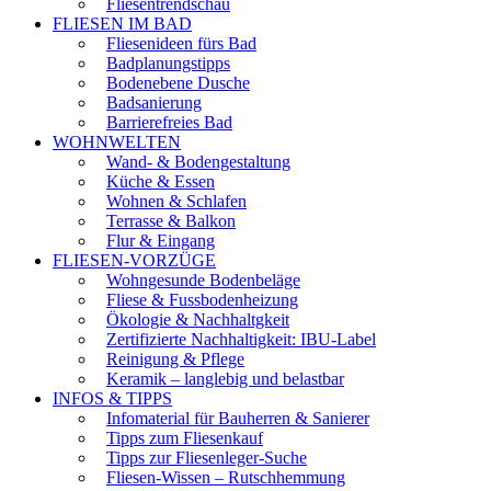
Fliesentrendschau
FLIESEN IM BAD
Fliesenideen fürs Bad
Badplanungstipps
Bodenebene Dusche
Badsanierung
Barrierefreies Bad
WOHNWELTEN
Wand- & Bodengestaltung
Küche & Essen
Wohnen & Schlafen
Terrasse & Balkon
Flur & Eingang
FLIESEN-VORZÜGE
Wohngesunde Bodenbeläge
Fliese & Fussbodenheizung
Ökologie & Nachhaltgkeit
Zertifizierte Nachhaltigkeit: IBU-Label
Reinigung & Pflege
Keramik – langlebig und belastbar
INFOS & TIPPS
Infomaterial für Bauherren & Sanierer
Tipps zum Fliesenkauf
Tipps zur Fliesenleger-Suche
Fliesen-Wissen – Rutschhemmung