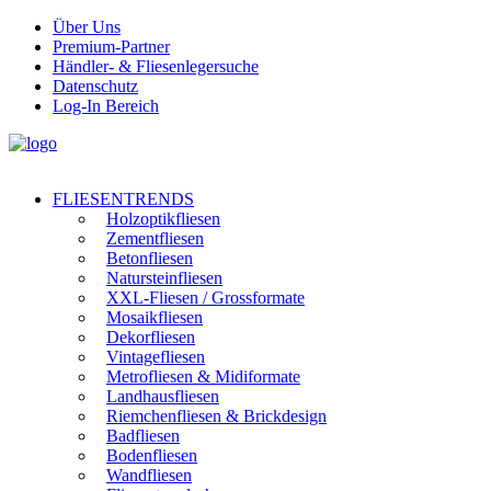
Über Uns
Premium-Partner
Händler- & Fliesenlegersuche
Datenschutz
Log-In Bereich
FLIESENTRENDS
Holzoptikfliesen
Zementfliesen
Betonfliesen
Natursteinfliesen
XXL-Fliesen / Grossformate
Mosaikfliesen
Dekorfliesen
Vintagefliesen
Metrofliesen & Midiformate
Landhausfliesen
Riemchenfliesen & Brickdesign
Badfliesen
Bodenfliesen
Wandfliesen