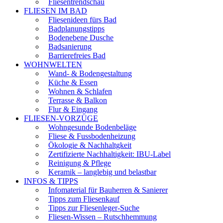
Fliesentrendschau
FLIESEN IM BAD
Fliesenideen fürs Bad
Badplanungstipps
Bodenebene Dusche
Badsanierung
Barrierefreies Bad
WOHNWELTEN
Wand- & Bodengestaltung
Küche & Essen
Wohnen & Schlafen
Terrasse & Balkon
Flur & Eingang
FLIESEN-VORZÜGE
Wohngesunde Bodenbeläge
Fliese & Fussbodenheizung
Ökologie & Nachhaltgkeit
Zertifizierte Nachhaltigkeit: IBU-Label
Reinigung & Pflege
Keramik – langlebig und belastbar
INFOS & TIPPS
Infomaterial für Bauherren & Sanierer
Tipps zum Fliesenkauf
Tipps zur Fliesenleger-Suche
Fliesen-Wissen – Rutschhemmung