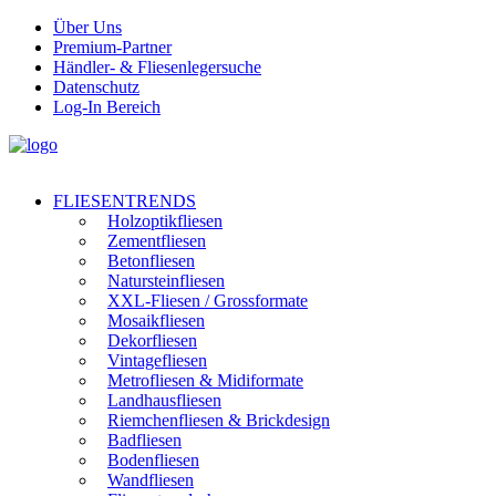
Über Uns
Premium-Partner
Händler- & Fliesenlegersuche
Datenschutz
Log-In Bereich
FLIESENTRENDS
Holzoptikfliesen
Zementfliesen
Betonfliesen
Natursteinfliesen
XXL-Fliesen / Grossformate
Mosaikfliesen
Dekorfliesen
Vintagefliesen
Metrofliesen & Midiformate
Landhausfliesen
Riemchenfliesen & Brickdesign
Badfliesen
Bodenfliesen
Wandfliesen