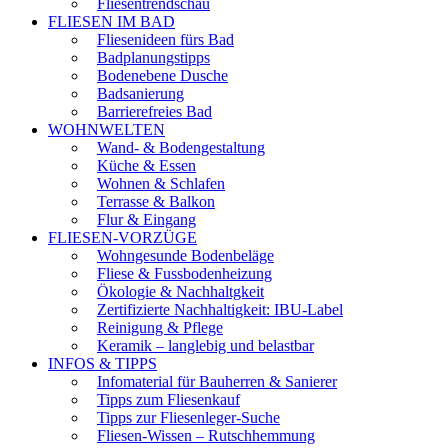
Fliesentrendschau
FLIESEN IM BAD
Fliesenideen fürs Bad
Badplanungstipps
Bodenebene Dusche
Badsanierung
Barrierefreies Bad
WOHNWELTEN
Wand- & Bodengestaltung
Küche & Essen
Wohnen & Schlafen
Terrasse & Balkon
Flur & Eingang
FLIESEN-VORZÜGE
Wohngesunde Bodenbeläge
Fliese & Fussbodenheizung
Ökologie & Nachhaltgkeit
Zertifizierte Nachhaltigkeit: IBU-Label
Reinigung & Pflege
Keramik – langlebig und belastbar
INFOS & TIPPS
Infomaterial für Bauherren & Sanierer
Tipps zum Fliesenkauf
Tipps zur Fliesenleger-Suche
Fliesen-Wissen – Rutschhemmung