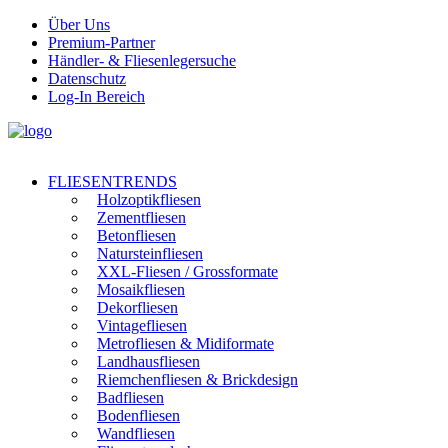
Über Uns
Premium-Partner
Händler- & Fliesenlegersuche
Datenschutz
Log-In Bereich
FLIESENTRENDS
Holzoptikfliesen
Zementfliesen
Betonfliesen
Natursteinfliesen
XXL-Fliesen / Grossformate
Mosaikfliesen
Dekorfliesen
Vintagefliesen
Metrofliesen & Midiformate
Landhausfliesen
Riemchenfliesen & Brickdesign
Badfliesen
Bodenfliesen
Wandfliesen