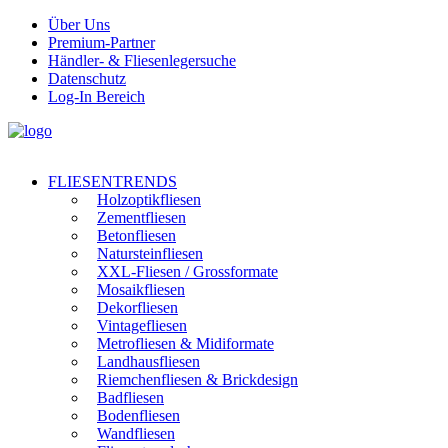
Über Uns
Premium-Partner
Händler- & Fliesenlegersuche
Datenschutz
Log-In Bereich
FLIESENTRENDS
Holzoptikfliesen
Zementfliesen
Betonfliesen
Natursteinfliesen
XXL-Fliesen / Grossformate
Mosaikfliesen
Dekorfliesen
Vintagefliesen
Metrofliesen & Midiformate
Landhausfliesen
Riemchenfliesen & Brickdesign
Badfliesen
Bodenfliesen
Wandfliesen