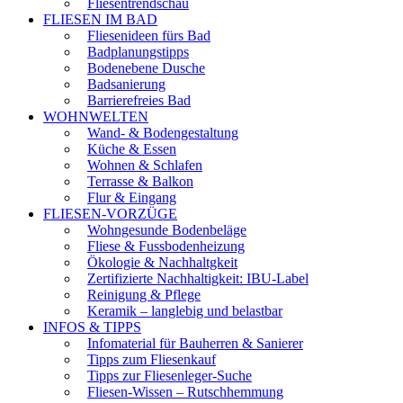
Fliesentrendschau
FLIESEN IM BAD
Fliesenideen fürs Bad
Badplanungstipps
Bodenebene Dusche
Badsanierung
Barrierefreies Bad
WOHNWELTEN
Wand- & Bodengestaltung
Küche & Essen
Wohnen & Schlafen
Terrasse & Balkon
Flur & Eingang
FLIESEN-VORZÜGE
Wohngesunde Bodenbeläge
Fliese & Fussbodenheizung
Ökologie & Nachhaltgkeit
Zertifizierte Nachhaltigkeit: IBU-Label
Reinigung & Pflege
Keramik – langlebig und belastbar
INFOS & TIPPS
Infomaterial für Bauherren & Sanierer
Tipps zum Fliesenkauf
Tipps zur Fliesenleger-Suche
Fliesen-Wissen – Rutschhemmung