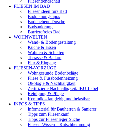
Fliesentrendschau
FLIESEN IM BAD
Fliesenideen fürs Bad
Badplanungstipps
Bodenebene Dusche
Badsanierung
Barrierefreies Bad
WOHNWELTEN
Wand- & Bodengestaltung
Küche & Essen
Wohnen & Schlafen
Terrasse & Balkon
Flur & Eingang
FLIESEN-VORZÜGE
Wohngesunde Bodenbeläge
Fliese & Fussbodenheizung
Ökologie & Nachhaltgkeit
Zertifizierte Nachhaltigkeit: IBU-Label
Reinigung & Pflege
Keramik – langlebig und belastbar
INFOS & TIPPS
Infomaterial für Bauherren & Sanierer
Tipps zum Fliesenkauf
Tipps zur Fliesenleger-Suche
Fliesen-Wissen – Rutschhemmung