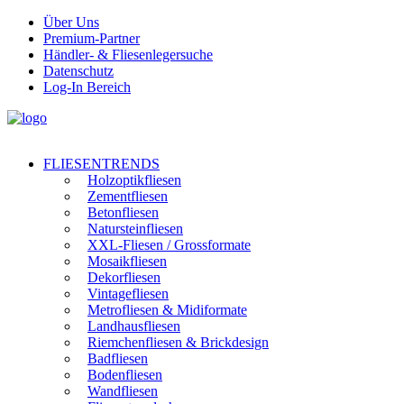
Über Uns
Premium-Partner
Händler- & Fliesenlegersuche
Datenschutz
Log-In Bereich
FLIESENTRENDS
Holzoptikfliesen
Zementfliesen
Betonfliesen
Natursteinfliesen
XXL-Fliesen / Grossformate
Mosaikfliesen
Dekorfliesen
Vintagefliesen
Metrofliesen & Midiformate
Landhausfliesen
Riemchenfliesen & Brickdesign
Badfliesen
Bodenfliesen
Wandfliesen