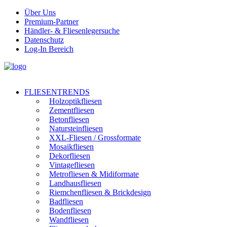
Über Uns
Premium-Partner
Händler- & Fliesenlegersuche
Datenschutz
Log-In Bereich
FLIESENTRENDS
Holzoptikfliesen
Zementfliesen
Betonfliesen
Natursteinfliesen
XXL-Fliesen / Grossformate
Mosaikfliesen
Dekorfliesen
Vintagefliesen
Metrofliesen & Midiformate
Landhausfliesen
Riemchenfliesen & Brickdesign
Badfliesen
Bodenfliesen
Wandfliesen