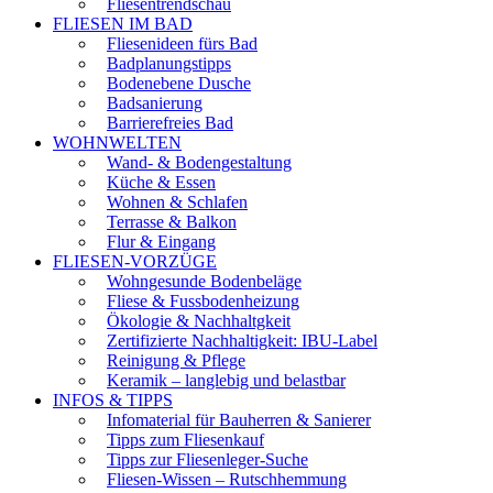
Fliesentrendschau
FLIESEN IM BAD
Fliesenideen fürs Bad
Badplanungstipps
Bodenebene Dusche
Badsanierung
Barrierefreies Bad
WOHNWELTEN
Wand- & Bodengestaltung
Küche & Essen
Wohnen & Schlafen
Terrasse & Balkon
Flur & Eingang
FLIESEN-VORZÜGE
Wohngesunde Bodenbeläge
Fliese & Fussbodenheizung
Ökologie & Nachhaltgkeit
Zertifizierte Nachhaltigkeit: IBU-Label
Reinigung & Pflege
Keramik – langlebig und belastbar
INFOS & TIPPS
Infomaterial für Bauherren & Sanierer
Tipps zum Fliesenkauf
Tipps zur Fliesenleger-Suche
Fliesen-Wissen – Rutschhemmung