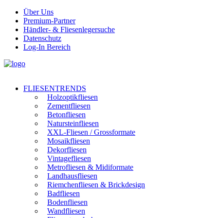
Über Uns
Premium-Partner
Händler- & Fliesenlegersuche
Datenschutz
Log-In Bereich
FLIESENTRENDS
Holzoptikfliesen
Zementfliesen
Betonfliesen
Natursteinfliesen
XXL-Fliesen / Grossformate
Mosaikfliesen
Dekorfliesen
Vintagefliesen
Metrofliesen & Midiformate
Landhausfliesen
Riemchenfliesen & Brickdesign
Badfliesen
Bodenfliesen
Wandfliesen