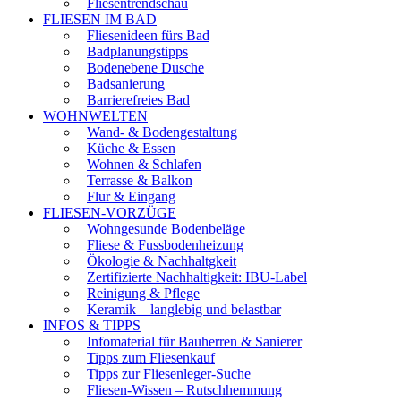
Fliesentrendschau
FLIESEN IM BAD
Fliesenideen fürs Bad
Badplanungstipps
Bodenebene Dusche
Badsanierung
Barrierefreies Bad
WOHNWELTEN
Wand- & Bodengestaltung
Küche & Essen
Wohnen & Schlafen
Terrasse & Balkon
Flur & Eingang
FLIESEN-VORZÜGE
Wohngesunde Bodenbeläge
Fliese & Fussbodenheizung
Ökologie & Nachhaltgkeit
Zertifizierte Nachhaltigkeit: IBU-Label
Reinigung & Pflege
Keramik – langlebig und belastbar
INFOS & TIPPS
Infomaterial für Bauherren & Sanierer
Tipps zum Fliesenkauf
Tipps zur Fliesenleger-Suche
Fliesen-Wissen – Rutschhemmung