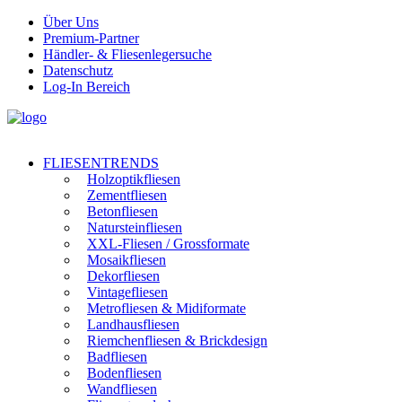
Über Uns
Premium-Partner
Händler- & Fliesenlegersuche
Datenschutz
Log-In Bereich
FLIESENTRENDS
Holzoptikfliesen
Zementfliesen
Betonfliesen
Natursteinfliesen
XXL-Fliesen / Grossformate
Mosaikfliesen
Dekorfliesen
Vintagefliesen
Metrofliesen & Midiformate
Landhausfliesen
Riemchenfliesen & Brickdesign
Badfliesen
Bodenfliesen
Wandfliesen