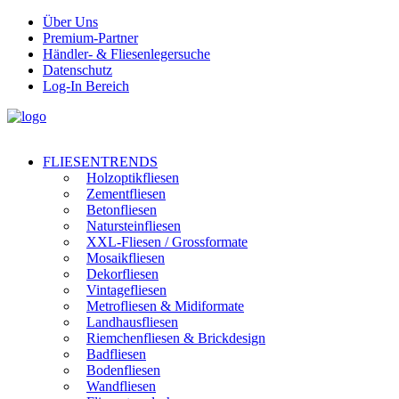
Über Uns
Premium-Partner
Händler- & Fliesenlegersuche
Datenschutz
Log-In Bereich
FLIESENTRENDS
Holzoptikfliesen
Zementfliesen
Betonfliesen
Natursteinfliesen
XXL-Fliesen / Grossformate
Mosaikfliesen
Dekorfliesen
Vintagefliesen
Metrofliesen & Midiformate
Landhausfliesen
Riemchenfliesen & Brickdesign
Badfliesen
Bodenfliesen
Wandfliesen