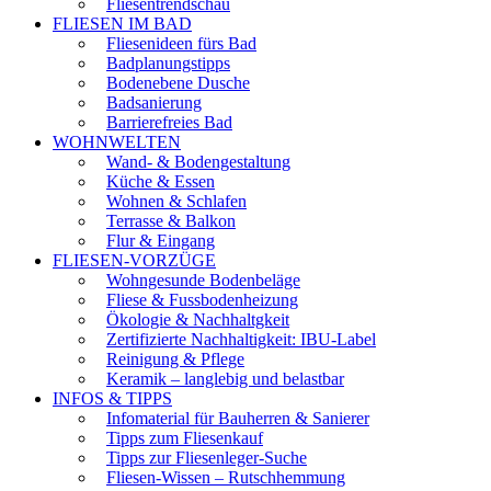
Fliesentrendschau
FLIESEN IM BAD
Fliesenideen fürs Bad
Badplanungstipps
Bodenebene Dusche
Badsanierung
Barrierefreies Bad
WOHNWELTEN
Wand- & Bodengestaltung
Küche & Essen
Wohnen & Schlafen
Terrasse & Balkon
Flur & Eingang
FLIESEN-VORZÜGE
Wohngesunde Bodenbeläge
Fliese & Fussbodenheizung
Ökologie & Nachhaltgkeit
Zertifizierte Nachhaltigkeit: IBU-Label
Reinigung & Pflege
Keramik – langlebig und belastbar
INFOS & TIPPS
Infomaterial für Bauherren & Sanierer
Tipps zum Fliesenkauf
Tipps zur Fliesenleger-Suche
Fliesen-Wissen – Rutschhemmung