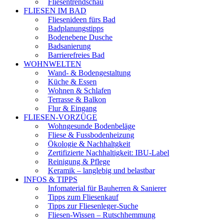
Fliesentrendschau
FLIESEN IM BAD
Fliesenideen fürs Bad
Badplanungstipps
Bodenebene Dusche
Badsanierung
Barrierefreies Bad
WOHNWELTEN
Wand- & Bodengestaltung
Küche & Essen
Wohnen & Schlafen
Terrasse & Balkon
Flur & Eingang
FLIESEN-VORZÜGE
Wohngesunde Bodenbeläge
Fliese & Fussbodenheizung
Ökologie & Nachhaltgkeit
Zertifizierte Nachhaltigkeit: IBU-Label
Reinigung & Pflege
Keramik – langlebig und belastbar
INFOS & TIPPS
Infomaterial für Bauherren & Sanierer
Tipps zum Fliesenkauf
Tipps zur Fliesenleger-Suche
Fliesen-Wissen – Rutschhemmung