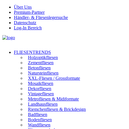
Über Uns
Premium-Partner
Händler- & Fliesenlegersuche
Datenschutz
Log-In Bereich
FLIESENTRENDS
Holzoptikfliesen
Zementfliesen
Betonfliesen
Natursteinfliesen
XXL-Fliesen / Grossformate
Mosaikfliesen
Dekorfliesen
Vintagefliesen
Metrofliesen & Midiformate
Landhausfliesen
Riemchenfliesen & Brickdesign
Badfliesen
Bodenfliesen
Wandfliesen