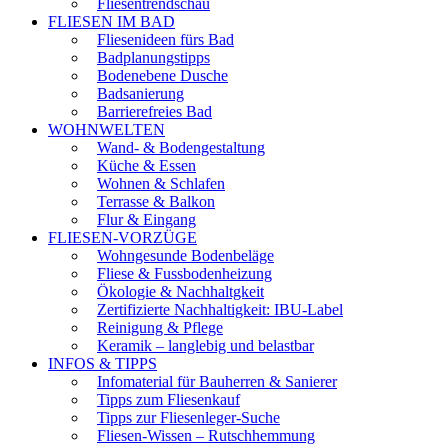
Fliesentrendschau
FLIESEN IM BAD
Fliesenideen fürs Bad
Badplanungstipps
Bodenebene Dusche
Badsanierung
Barrierefreies Bad
WOHNWELTEN
Wand- & Bodengestaltung
Küche & Essen
Wohnen & Schlafen
Terrasse & Balkon
Flur & Eingang
FLIESEN-VORZÜGE
Wohngesunde Bodenbeläge
Fliese & Fussbodenheizung
Ökologie & Nachhaltgkeit
Zertifizierte Nachhaltigkeit: IBU-Label
Reinigung & Pflege
Keramik – langlebig und belastbar
INFOS & TIPPS
Infomaterial für Bauherren & Sanierer
Tipps zum Fliesenkauf
Tipps zur Fliesenleger-Suche
Fliesen-Wissen – Rutschhemmung