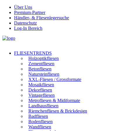
Über Uns
Premium-Partner
Händler- & Fliesenlegersuche
Datenschutz
Log-In Bereich
FLIESENTRENDS
Holzoptikfliesen
Zementfliesen
Betonfliesen
Natursteinfliesen
XXL-Fliesen / Grossformate
Mosaikfliesen
Dekorfliesen
Vintagefliesen
Metrofliesen & Midiformate
Landhausfliesen
Riemchenfliesen & Brickdesign
Badfliesen
Bodenfliesen
Wandfliesen