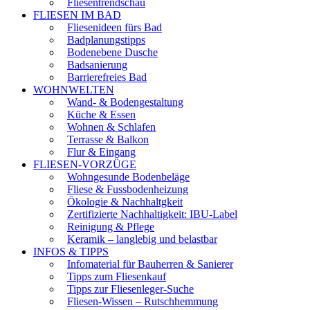
Fliesentrendschau
FLIESEN IM BAD
Fliesenideen fürs Bad
Badplanungstipps
Bodenebene Dusche
Badsanierung
Barrierefreies Bad
WOHNWELTEN
Wand- & Bodengestaltung
Küche & Essen
Wohnen & Schlafen
Terrasse & Balkon
Flur & Eingang
FLIESEN-VORZÜGE
Wohngesunde Bodenbeläge
Fliese & Fussbodenheizung
Ökologie & Nachhaltgkeit
Zertifizierte Nachhaltigkeit: IBU-Label
Reinigung & Pflege
Keramik – langlebig und belastbar
INFOS & TIPPS
Infomaterial für Bauherren & Sanierer
Tipps zum Fliesenkauf
Tipps zur Fliesenleger-Suche
Fliesen-Wissen – Rutschhemmung