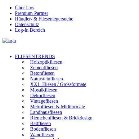
Über Uns
Premium-Partner
Händler- & Fliesenlegersuche
Datenschutz
Log-In Bereich
FLIESENTRENDS
Holzoptikfliesen
Zementfliesen
Betonfliesen
Natursteinfliesen
XXL-Fliesen / Grossformate
Mosaikfliesen
Dekorfliesen
Vintagefliesen
Metrofliesen & Midiformate
Landhausfliesen
Riemchenfliesen & Brickdesign
Badfliesen
Bodenfliesen
Wandfliesen