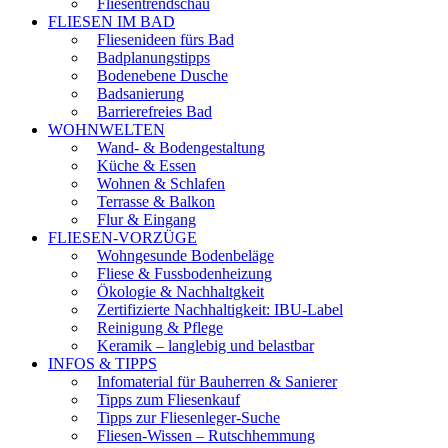
Fliesentrendschau
FLIESEN IM BAD
Fliesenideen fürs Bad
Badplanungstipps
Bodenebene Dusche
Badsanierung
Barrierefreies Bad
WOHNWELTEN
Wand- & Bodengestaltung
Küche & Essen
Wohnen & Schlafen
Terrasse & Balkon
Flur & Eingang
FLIESEN-VORZÜGE
Wohngesunde Bodenbeläge
Fliese & Fussbodenheizung
Ökologie & Nachhaltgkeit
Zertifizierte Nachhaltigkeit: IBU-Label
Reinigung & Pflege
Keramik – langlebig und belastbar
INFOS & TIPPS
Infomaterial für Bauherren & Sanierer
Tipps zum Fliesenkauf
Tipps zur Fliesenleger-Suche
Fliesen-Wissen – Rutschhemmung