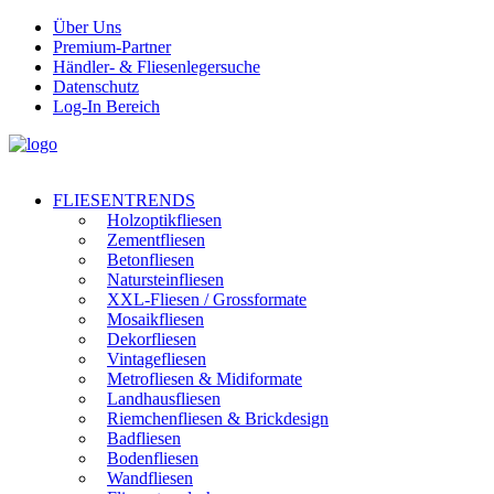
Über Uns
Premium-Partner
Händler- & Fliesenlegersuche
Datenschutz
Log-In Bereich
FLIESENTRENDS
Holzoptikfliesen
Zementfliesen
Betonfliesen
Natursteinfliesen
XXL-Fliesen / Grossformate
Mosaikfliesen
Dekorfliesen
Vintagefliesen
Metrofliesen & Midiformate
Landhausfliesen
Riemchenfliesen & Brickdesign
Badfliesen
Bodenfliesen
Wandfliesen