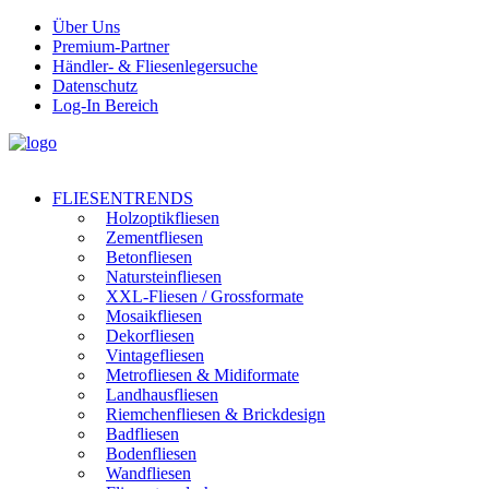
Über Uns
Premium-Partner
Händler- & Fliesenlegersuche
Datenschutz
Log-In Bereich
FLIESENTRENDS
Holzoptikfliesen
Zementfliesen
Betonfliesen
Natursteinfliesen
XXL-Fliesen / Grossformate
Mosaikfliesen
Dekorfliesen
Vintagefliesen
Metrofliesen & Midiformate
Landhausfliesen
Riemchenfliesen & Brickdesign
Badfliesen
Bodenfliesen
Wandfliesen