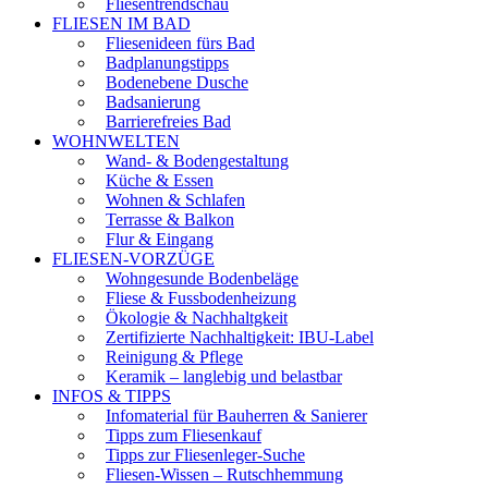
Fliesentrendschau
FLIESEN IM BAD
Fliesenideen fürs Bad
Badplanungstipps
Bodenebene Dusche
Badsanierung
Barrierefreies Bad
WOHNWELTEN
Wand- & Bodengestaltung
Küche & Essen
Wohnen & Schlafen
Terrasse & Balkon
Flur & Eingang
FLIESEN-VORZÜGE
Wohngesunde Bodenbeläge
Fliese & Fussbodenheizung
Ökologie & Nachhaltgkeit
Zertifizierte Nachhaltigkeit: IBU-Label
Reinigung & Pflege
Keramik – langlebig und belastbar
INFOS & TIPPS
Infomaterial für Bauherren & Sanierer
Tipps zum Fliesenkauf
Tipps zur Fliesenleger-Suche
Fliesen-Wissen – Rutschhemmung