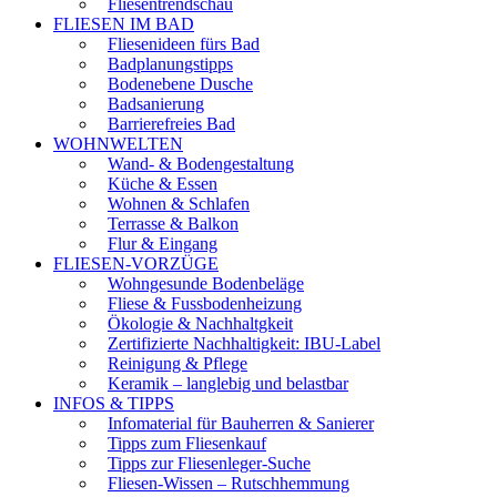
Fliesentrendschau
FLIESEN IM BAD
Fliesenideen fürs Bad
Badplanungstipps
Bodenebene Dusche
Badsanierung
Barrierefreies Bad
WOHNWELTEN
Wand- & Bodengestaltung
Küche & Essen
Wohnen & Schlafen
Terrasse & Balkon
Flur & Eingang
FLIESEN-VORZÜGE
Wohngesunde Bodenbeläge
Fliese & Fussbodenheizung
Ökologie & Nachhaltgkeit
Zertifizierte Nachhaltigkeit: IBU-Label
Reinigung & Pflege
Keramik – langlebig und belastbar
INFOS & TIPPS
Infomaterial für Bauherren & Sanierer
Tipps zum Fliesenkauf
Tipps zur Fliesenleger-Suche
Fliesen-Wissen – Rutschhemmung