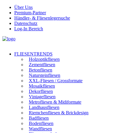
Über Uns
Premium-Partner
Händler- & Fliesenlegersuche
Datenschutz
Log-In Bereich
FLIESENTRENDS
Holzoptikfliesen
Zementfliesen
Betonfliesen
Natursteinfliesen
XXL-Fliesen / Grossformate
Mosaikfliesen
Dekorfliesen
Vintagefliesen
Metrofliesen & Midiformate
Landhausfliesen
Riemchenfliesen & Brickdesign
Badfliesen
Bodenfliesen
Wandfliesen