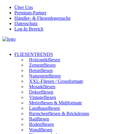
Über Uns
Premium-Partner
Händler- & Fliesenlegersuche
Datenschutz
Log-In Bereich
FLIESENTRENDS
Holzoptikfliesen
Zementfliesen
Betonfliesen
Natursteinfliesen
XXL-Fliesen / Grossformate
Mosaikfliesen
Dekorfliesen
Vintagefliesen
Metrofliesen & Midiformate
Landhausfliesen
Riemchenfliesen & Brickdesign
Badfliesen
Bodenfliesen
Wandfliesen