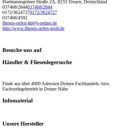
Hartmannsgrüner Straße 2A, 8233 Treuen, Deutschland
037468/2844
037468/2844
0172/3624727
0172/3624727
037468/4592
fliesen-oefen-ltd@t-online.de
http://www.fliesen-oefen-groll.de
Besuche uns auf
Händler & Fliesenlegersuche
Finde aus über 4900 Adressen Deinen Fachhandels- bzw.
Fachverlegebetrieb in Deiner Nähe
Infomaterial
Unsere Hersteller