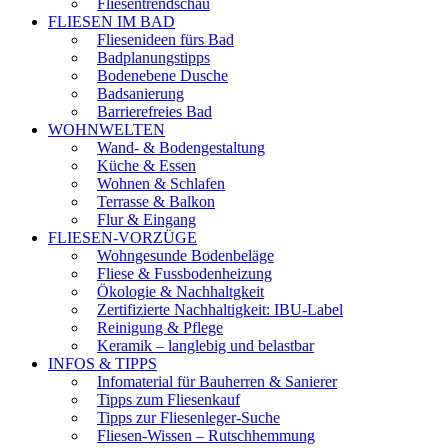
Fliesentrendschau
FLIESEN IM BAD
Fliesenideen fürs Bad
Badplanungstipps
Bodenebene Dusche
Badsanierung
Barrierefreies Bad
WOHNWELTEN
Wand- & Bodengestaltung
Küche & Essen
Wohnen & Schlafen
Terrasse & Balkon
Flur & Eingang
FLIESEN-VORZÜGE
Wohngesunde Bodenbeläge
Fliese & Fussbodenheizung
Ökologie & Nachhaltgkeit
Zertifizierte Nachhaltigkeit: IBU-Label
Reinigung & Pflege
Keramik – langlebig und belastbar
INFOS & TIPPS
Infomaterial für Bauherren & Sanierer
Tipps zum Fliesenkauf
Tipps zur Fliesenleger-Suche
Fliesen-Wissen – Rutschhemmung