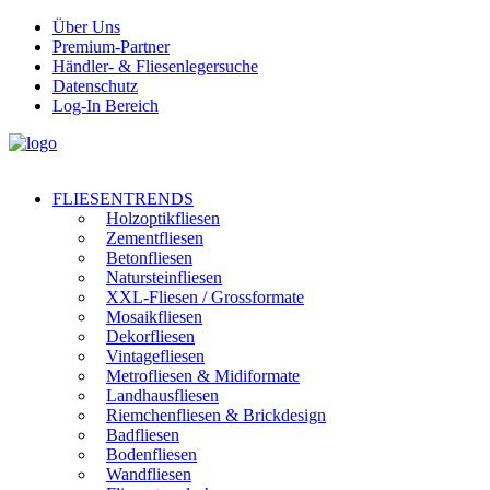
Über Uns
Premium-Partner
Händler- & Fliesenlegersuche
Datenschutz
Log-In Bereich
FLIESENTRENDS
Holzoptikfliesen
Zementfliesen
Betonfliesen
Natursteinfliesen
XXL-Fliesen / Grossformate
Mosaikfliesen
Dekorfliesen
Vintagefliesen
Metrofliesen & Midiformate
Landhausfliesen
Riemchenfliesen & Brickdesign
Badfliesen
Bodenfliesen
Wandfliesen