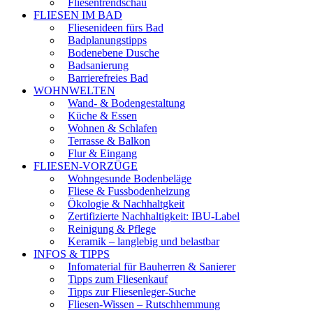
Fliesentrendschau
FLIESEN IM BAD
Fliesenideen fürs Bad
Badplanungstipps
Bodenebene Dusche
Badsanierung
Barrierefreies Bad
WOHNWELTEN
Wand- & Bodengestaltung
Küche & Essen
Wohnen & Schlafen
Terrasse & Balkon
Flur & Eingang
FLIESEN-VORZÜGE
Wohngesunde Bodenbeläge
Fliese & Fussbodenheizung
Ökologie & Nachhaltgkeit
Zertifizierte Nachhaltigkeit: IBU-Label
Reinigung & Pflege
Keramik – langlebig und belastbar
INFOS & TIPPS
Infomaterial für Bauherren & Sanierer
Tipps zum Fliesenkauf
Tipps zur Fliesenleger-Suche
Fliesen-Wissen – Rutschhemmung