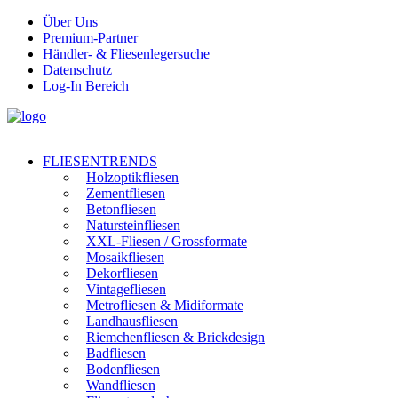
Über Uns
Premium-Partner
Händler- & Fliesenlegersuche
Datenschutz
Log-In Bereich
FLIESENTRENDS
Holzoptikfliesen
Zementfliesen
Betonfliesen
Natursteinfliesen
XXL-Fliesen / Grossformate
Mosaikfliesen
Dekorfliesen
Vintagefliesen
Metrofliesen & Midiformate
Landhausfliesen
Riemchenfliesen & Brickdesign
Badfliesen
Bodenfliesen
Wandfliesen