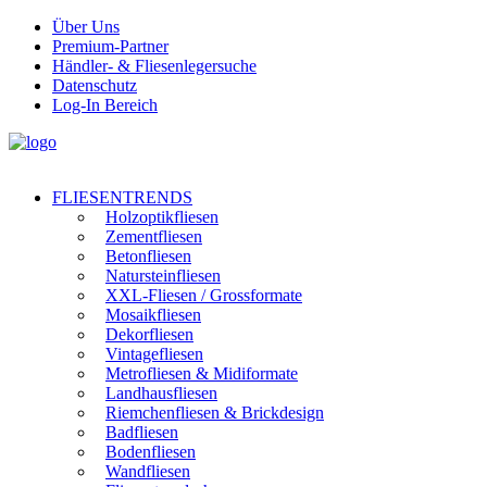
Über Uns
Premium-Partner
Händler- & Fliesenlegersuche
Datenschutz
Log-In Bereich
FLIESENTRENDS
Holzoptikfliesen
Zementfliesen
Betonfliesen
Natursteinfliesen
XXL-Fliesen / Grossformate
Mosaikfliesen
Dekorfliesen
Vintagefliesen
Metrofliesen & Midiformate
Landhausfliesen
Riemchenfliesen & Brickdesign
Badfliesen
Bodenfliesen
Wandfliesen