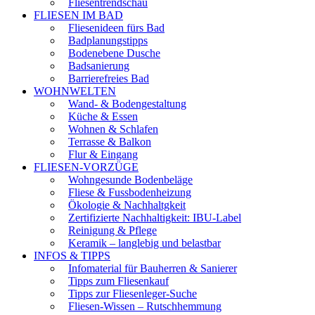
Fliesentrendschau
FLIESEN IM BAD
Fliesenideen fürs Bad
Badplanungstipps
Bodenebene Dusche
Badsanierung
Barrierefreies Bad
WOHNWELTEN
Wand- & Bodengestaltung
Küche & Essen
Wohnen & Schlafen
Terrasse & Balkon
Flur & Eingang
FLIESEN-VORZÜGE
Wohngesunde Bodenbeläge
Fliese & Fussbodenheizung
Ökologie & Nachhaltgkeit
Zertifizierte Nachhaltigkeit: IBU-Label
Reinigung & Pflege
Keramik – langlebig und belastbar
INFOS & TIPPS
Infomaterial für Bauherren & Sanierer
Tipps zum Fliesenkauf
Tipps zur Fliesenleger-Suche
Fliesen-Wissen – Rutschhemmung