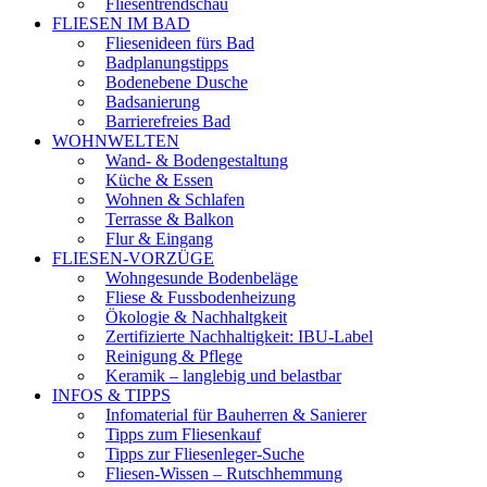
Fliesentrendschau
FLIESEN IM BAD
Fliesenideen fürs Bad
Badplanungstipps
Bodenebene Dusche
Badsanierung
Barrierefreies Bad
WOHNWELTEN
Wand- & Bodengestaltung
Küche & Essen
Wohnen & Schlafen
Terrasse & Balkon
Flur & Eingang
FLIESEN-VORZÜGE
Wohngesunde Bodenbeläge
Fliese & Fussbodenheizung
Ökologie & Nachhaltgkeit
Zertifizierte Nachhaltigkeit: IBU-Label
Reinigung & Pflege
Keramik – langlebig und belastbar
INFOS & TIPPS
Infomaterial für Bauherren & Sanierer
Tipps zum Fliesenkauf
Tipps zur Fliesenleger-Suche
Fliesen-Wissen – Rutschhemmung