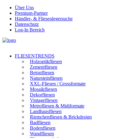
Über Uns
Premium-Partner
Händler- & Fliesenlegersuche
Datenschutz
Log-In Bereich
FLIESENTRENDS
Holzoptikfliesen
Zementfliesen
Betonfliesen
Natursteinfliesen
XXL-Fliesen / Grossformate
Mosaikfliesen
Dekorfliesen
Vintagefliesen
Metrofliesen & Midiformate
Landhausfliesen
Riemchenfliesen & Brickdesign
Badfliesen
Bodenfliesen
Wandfliesen