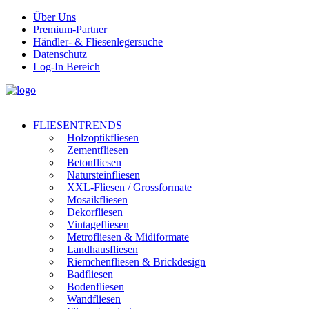
Über Uns
Premium-Partner
Händler- & Fliesenlegersuche
Datenschutz
Log-In Bereich
FLIESENTRENDS
Holzoptikfliesen
Zementfliesen
Betonfliesen
Natursteinfliesen
XXL-Fliesen / Grossformate
Mosaikfliesen
Dekorfliesen
Vintagefliesen
Metrofliesen & Midiformate
Landhausfliesen
Riemchenfliesen & Brickdesign
Badfliesen
Bodenfliesen
Wandfliesen