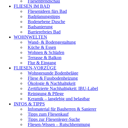
Fliesentrendschau
FLIESEN IM BAD
Fliesenideen fürs Bad
Badplanungstipps
Bodenebene Dusche
Badsanierung
Barrierefreies Bad
WOHNWELTEN
Wand- & Bodengestaltung
Küche & Essen
Wohnen & Schlafen
Terrasse & Balkon
Flur & Eingang
FLIESEN-VORZÜGE
Wohngesunde Bodenbeläge
Fliese & Fussbodenheizung
Ökologie & Nachhaltgkeit
Zertifizierte Nachhaltigkeit: IBU-Label
Reinigung & Pflege
Keramik – langlebig und belastbar
INFOS & TIPPS
Infomaterial für Bauherren & Sanierer
Tipps zum Fliesenkauf
Tipps zur Fliesenleger-Suche
Fliesen-Wissen – Rutschhemmung