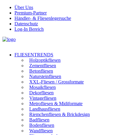
Über Uns
Premium-Partner
Händler- & Fliesenlegersuche
Datenschutz
Log-In Bereich
FLIESENTRENDS
Holzoptikfliesen
Zementfliesen
Betonfliesen
Natursteinfliesen
XXL-Fliesen / Grossformate
Mosaikfliesen
Dekorfliesen
Vintagefliesen
Metrofliesen & Midiformate
Landhausfliesen
Riemchenfliesen & Brickdesign
Badfliesen
Bodenfliesen
Wandfliesen