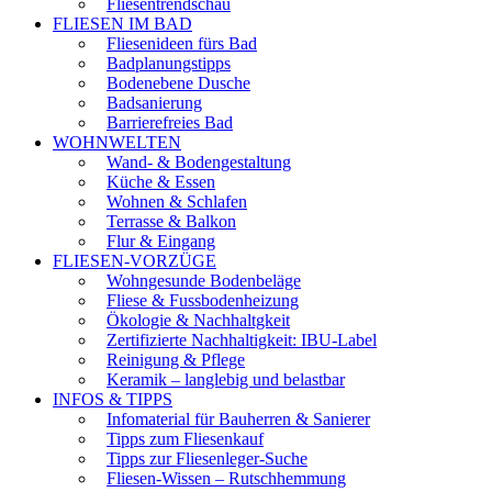
Fliesentrendschau
FLIESEN IM BAD
Fliesenideen fürs Bad
Badplanungstipps
Bodenebene Dusche
Badsanierung
Barrierefreies Bad
WOHNWELTEN
Wand- & Bodengestaltung
Küche & Essen
Wohnen & Schlafen
Terrasse & Balkon
Flur & Eingang
FLIESEN-VORZÜGE
Wohngesunde Bodenbeläge
Fliese & Fussbodenheizung
Ökologie & Nachhaltgkeit
Zertifizierte Nachhaltigkeit: IBU-Label
Reinigung & Pflege
Keramik – langlebig und belastbar
INFOS & TIPPS
Infomaterial für Bauherren & Sanierer
Tipps zum Fliesenkauf
Tipps zur Fliesenleger-Suche
Fliesen-Wissen – Rutschhemmung