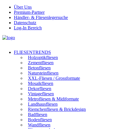
Über Uns
Premium-Partner
Händler- & Fliesenlegersuche
Datenschutz
Log-In Bereich
FLIESENTRENDS
Holzoptikfliesen
Zementfliesen
Betonfliesen
Natursteinfliesen
XXL-Fliesen / Grossformate
Mosaikfliesen
Dekorfliesen
Vintagefliesen
Metrofliesen & Midiformate
Landhausfliesen
Riemchenfliesen & Brickdesign
Badfliesen
Bodenfliesen
Wandfliesen