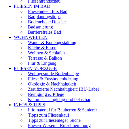
Fliesentrendschau
FLIESEN IM BAD
Fliesenideen fürs Bad
Badplanungstipps
Bodenebene Dusche
Badsanierung
Barrierefreies Bad
WOHNWELTEN
Wand- & Bodengestaltung
Küche & Essen
Wohnen & Schlafen
Terrasse & Balkon
Flur & Eingang
FLIESEN-VORZÜGE
Wohngesunde Bodenbeläge
Fliese & Fussbodenheizung
Ökologie & Nachhaltgkeit
Zertifizierte Nachhaltigkeit: IBU-Label
Reinigung & Pflege
Keramik – langlebig und belastbar
INFOS & TIPPS
Infomaterial für Bauherren & Sanierer
Tipps zum Fliesenkauf
Tipps zur Fliesenleger-Suche
Fliesen-Wissen – Rutschhemmung