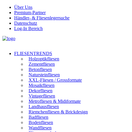
Über Uns
Premium-Partner
Händler- & Fliesenlegersuche
Datenschutz
Log-In Bereich
FLIESENTRENDS
Holzoptikfliesen
Zementfliesen
Betonfliesen
Natursteinfliesen
XXL-Fliesen / Grossformate
Mosaikfliesen
Dekorfliesen
Vintagefliesen
Metrofliesen & Midiformate
Landhausfliesen
Riemchenfliesen & Brickdesign
Badfliesen
Bodenfliesen
Wandfliesen