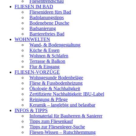
Fliesentrendschau
FLIESEN IM BAD
Fliesenideen fürs Bad
Badplanungstipps
Bodenebene Dusche
Badsanierung
Barrierefreies Bad
WOHNWELTEN
Wand- & Bodengestaltung
Küche & Essen
Wohnen & Schlafen
Terrasse & Balkon
Flur & Eingang
FLIESEN-VORZÜGE
Wohngesunde Bodenbeläge
Fliese & Fussbodenheizung
Ökologie & Nachhaltgkeit
Zertifizierte Nachhaltigkeit: IBU-Label
Reinigung & Pflege
Keramik – langlebig und belastbar
INFOS & TIPPS
Infomaterial für Bauherren & Sanierer
Tipps zum Fliesenkauf
Tipps zur Fliesenleger-Suche
Fliesen-Wissen – Rutschhemmung