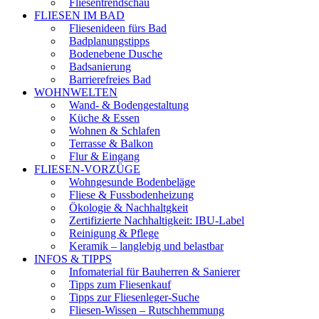
Fliesentrendschau
FLIESEN IM BAD
Fliesenideen fürs Bad
Badplanungstipps
Bodenebene Dusche
Badsanierung
Barrierefreies Bad
WOHNWELTEN
Wand- & Bodengestaltung
Küche & Essen
Wohnen & Schlafen
Terrasse & Balkon
Flur & Eingang
FLIESEN-VORZÜGE
Wohngesunde Bodenbeläge
Fliese & Fussbodenheizung
Ökologie & Nachhaltgkeit
Zertifizierte Nachhaltigkeit: IBU-Label
Reinigung & Pflege
Keramik – langlebig und belastbar
INFOS & TIPPS
Infomaterial für Bauherren & Sanierer
Tipps zum Fliesenkauf
Tipps zur Fliesenleger-Suche
Fliesen-Wissen – Rutschhemmung