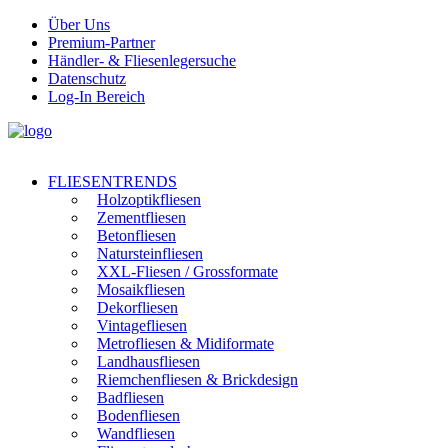
Über Uns
Premium-Partner
Händler- & Fliesenlegersuche
Datenschutz
Log-In Bereich
FLIESENTRENDS
Holzoptikfliesen
Zementfliesen
Betonfliesen
Natursteinfliesen
XXL-Fliesen / Grossformate
Mosaikfliesen
Dekorfliesen
Vintagefliesen
Metrofliesen & Midiformate
Landhausfliesen
Riemchenfliesen & Brickdesign
Badfliesen
Bodenfliesen
Wandfliesen