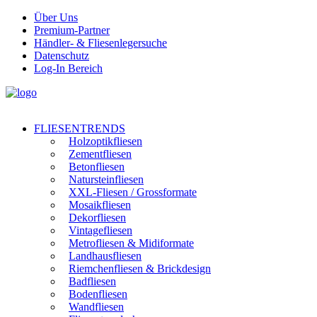
Über Uns
Premium-Partner
Händler- & Fliesenlegersuche
Datenschutz
Log-In Bereich
FLIESENTRENDS
Holzoptikfliesen
Zementfliesen
Betonfliesen
Natursteinfliesen
XXL-Fliesen / Grossformate
Mosaikfliesen
Dekorfliesen
Vintagefliesen
Metrofliesen & Midiformate
Landhausfliesen
Riemchenfliesen & Brickdesign
Badfliesen
Bodenfliesen
Wandfliesen