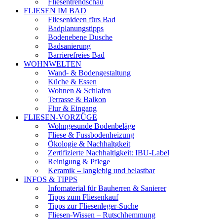
Fliesentrendschau
FLIESEN IM BAD
Fliesenideen fürs Bad
Badplanungstipps
Bodenebene Dusche
Badsanierung
Barrierefreies Bad
WOHNWELTEN
Wand- & Bodengestaltung
Küche & Essen
Wohnen & Schlafen
Terrasse & Balkon
Flur & Eingang
FLIESEN-VORZÜGE
Wohngesunde Bodenbeläge
Fliese & Fussbodenheizung
Ökologie & Nachhaltgkeit
Zertifizierte Nachhaltigkeit: IBU-Label
Reinigung & Pflege
Keramik – langlebig und belastbar
INFOS & TIPPS
Infomaterial für Bauherren & Sanierer
Tipps zum Fliesenkauf
Tipps zur Fliesenleger-Suche
Fliesen-Wissen – Rutschhemmung