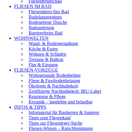
Fliesentrendschau
FLIESEN IM BAD
Fliesenideen fürs Bad
Badplanungstipps
Bodenebene Dusche
Badsanierung
Barrierefreies Bad
WOHNWELTEN
Wand- & Bodengestaltung
Küche & Essen
Wohnen & Schlafen
Terrasse & Balkon
Flur & Eingang
FLIESEN-VORZÜGE
Wohngesunde Bodenbeläge
Fliese & Fussbodenheizung
Ökologie & Nachhaltgkeit
Zertifizierte Nachhaltigkeit: IBU-Label
Reinigung & Pflege
Keramik – langlebig und belastbar
INFOS & TIPPS
Infomaterial für Bauherren & Sanierer
Tipps zum Fliesenkauf
Tipps zur Fliesenleger-Suche
Fliesen-Wissen – Rutschhemmung