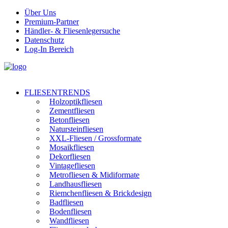
Über Uns
Premium-Partner
Händler- & Fliesenlegersuche
Datenschutz
Log-In Bereich
FLIESENTRENDS
Holzoptikfliesen
Zementfliesen
Betonfliesen
Natursteinfliesen
XXL-Fliesen / Grossformate
Mosaikfliesen
Dekorfliesen
Vintagefliesen
Metrofliesen & Midiformate
Landhausfliesen
Riemchenfliesen & Brickdesign
Badfliesen
Bodenfliesen
Wandfliesen