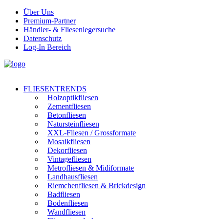
Über Uns
Premium-Partner
Händler- & Fliesenlegersuche
Datenschutz
Log-In Bereich
FLIESENTRENDS
Holzoptikfliesen
Zementfliesen
Betonfliesen
Natursteinfliesen
XXL-Fliesen / Grossformate
Mosaikfliesen
Dekorfliesen
Vintagefliesen
Metrofliesen & Midiformate
Landhausfliesen
Riemchenfliesen & Brickdesign
Badfliesen
Bodenfliesen
Wandfliesen