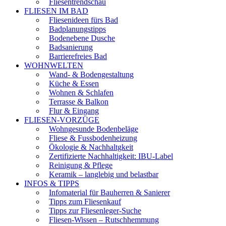
Fliesentrendschau
FLIESEN IM BAD
Fliesenideen fürs Bad
Badplanungstipps
Bodenebene Dusche
Badsanierung
Barrierefreies Bad
WOHNWELTEN
Wand- & Bodengestaltung
Küche & Essen
Wohnen & Schlafen
Terrasse & Balkon
Flur & Eingang
FLIESEN-VORZÜGE
Wohngesunde Bodenbeläge
Fliese & Fussbodenheizung
Ökologie & Nachhaltgkeit
Zertifizierte Nachhaltigkeit: IBU-Label
Reinigung & Pflege
Keramik – langlebig und belastbar
INFOS & TIPPS
Infomaterial für Bauherren & Sanierer
Tipps zum Fliesenkauf
Tipps zur Fliesenleger-Suche
Fliesen-Wissen – Rutschhemmung