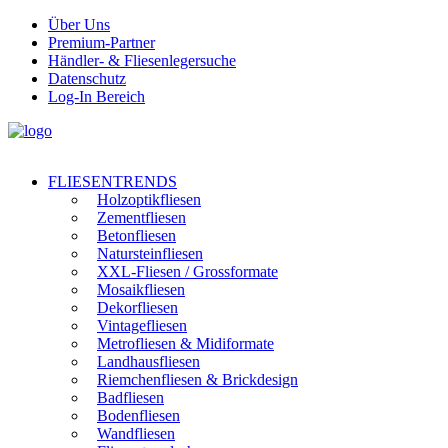
Über Uns
Premium-Partner
Händler- & Fliesenlegersuche
Datenschutz
Log-In Bereich
FLIESENTRENDS
Holzoptikfliesen
Zementfliesen
Betonfliesen
Natursteinfliesen
XXL-Fliesen / Grossformate
Mosaikfliesen
Dekorfliesen
Vintagefliesen
Metrofliesen & Midiformate
Landhausfliesen
Riemchenfliesen & Brickdesign
Badfliesen
Bodenfliesen
Wandfliesen