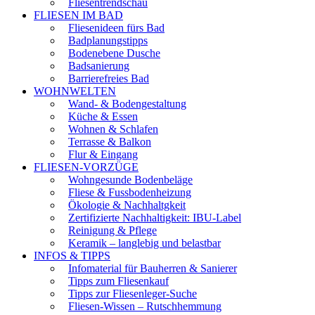
Fliesentrendschau
FLIESEN IM BAD
Fliesenideen fürs Bad
Badplanungstipps
Bodenebene Dusche
Badsanierung
Barrierefreies Bad
WOHNWELTEN
Wand- & Bodengestaltung
Küche & Essen
Wohnen & Schlafen
Terrasse & Balkon
Flur & Eingang
FLIESEN-VORZÜGE
Wohngesunde Bodenbeläge
Fliese & Fussbodenheizung
Ökologie & Nachhaltgkeit
Zertifizierte Nachhaltigkeit: IBU-Label
Reinigung & Pflege
Keramik – langlebig und belastbar
INFOS & TIPPS
Infomaterial für Bauherren & Sanierer
Tipps zum Fliesenkauf
Tipps zur Fliesenleger-Suche
Fliesen-Wissen – Rutschhemmung